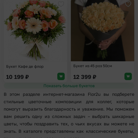
Добавить в избранное
Доба
Букет из 45 роз 50см
Букет Кафе де флор
10 199
₽
12 399
₽
Показать больше букетов
В этом разделе интернет-магазина Flor2u вы подберете
стильные цветочные композиции для коллег, которые
помогут выразить благодарность и уважение. Мы поможем
вам решить одну из сложных задач – выбрать шикарные
цветы, чтобы поздравить тех, о чьих вкусах вы можете не
знать. В каталоге представлены как классические букеты,