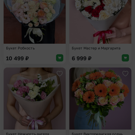
Букет Робкость
Букет Мастер и Маргарита
10 499
₽
6 999
₽
Добавить в избранное
Доба
Букет Нежность ангела
Букет Викторианская осень