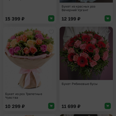
Букет из красных роз
Вечерний Ургант
15 399
₽
12 199
₽
Добавить в избранное
Доба
Букет Рябиновые бусы
Букет из роз Трепетные
Чувства
10 299
₽
11 699
₽