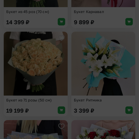
Букет из 45 роз (70 см)
Букет Карнавал
14 399
₽
9 899
₽
Добавить в избранное
Доба
Букет из 71 розы (50 см)
Букет Ритмика
19 199
₽
3 399
₽
Добавить в избранное
Доба