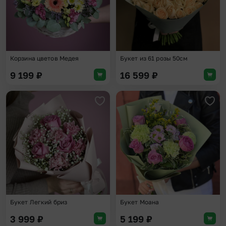
Корзина цветов Медея
Букет из 61 розы 50см
9 199
₽
16 599
₽
Добавить в избранное
Доба
Букет Легкий бриз
Букет Моана
3 999
₽
5 199
₽