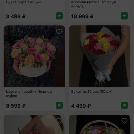
Букет Буря эмоций
Корзина цветов Поцелуй
ангела
3 499
₽
18 999
₽
Добавить в избранное
Доба
Цветы в коробке Нежное
Букет из 15 роз (50 см)
суфле
8 599
₽
4 499
₽
Добавить в избранное
Доба