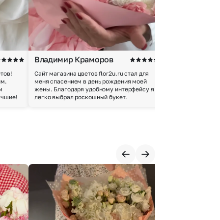
Владимир Краморов
Андрей Б.
тов!
Сайт магазина цветов flor2u.ru стал для
Покупкой остался
им.
меня спасением в день рождения моей
доставки осущес
м
жены. Благодаря удобному интерфейсу я
качество цветов 
учшие!
легко выбрал роскошный букет.
добросовестно.