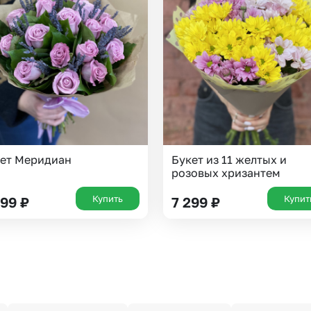
ет Меридиан
Букет из 11 желтых и
розовых хризантем
Купить
Купит
499
₽
7 299
₽