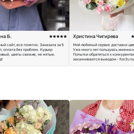
на Б.
Христина Чигирева
ный сайт, все понятно. Заказала за 5
Мой любимый сервис доставки цве
т, оплата без проблем. Курьер
Уже много лет пользуюсь именно 
ивый, цветы свежие, не мятые.
Попытки обратиться к конкурента
р!
заканчиваются выводом - flor2u л
Выберите город доставки
Или выберите из популярных
Москва и МО
Санкт-Петербург