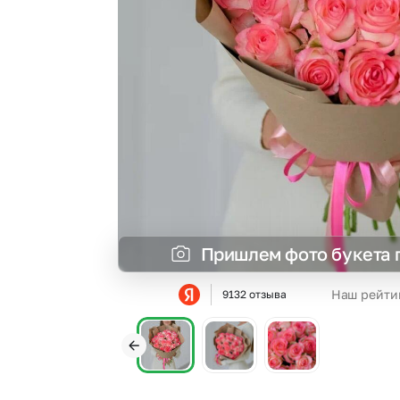
Георгины
Статица
Гипсофила
Суккуленты
Гортензии
Фрезия
Каллы
Эустома
Пришлем фото букета 
Наш рейти
9132 отзыва