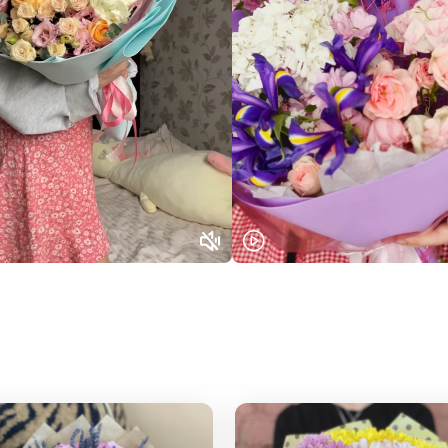
Нижний Новгород
Самара
Казань
Уфа
Челябинск
Екатеринбург
Новосибирск
Омск
Волгоград
Воронеж