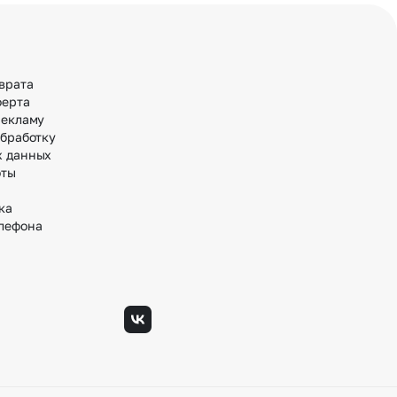
врата
ферта
рекламу
обработку
х данных
оты
ка
лефона