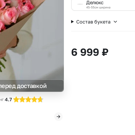
Делюкс
Insta букеты
До
45-55см ширина
Хиты продаж
Че
Состав букета
Новинки
Все категории
6 999
₽
перед доставкой
4.7
нг