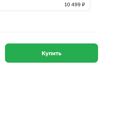
10 499
₽
 10000 рублей
рная пятница
Купить