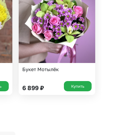
Букет Мотылёк
ь
Купить
6 899
₽